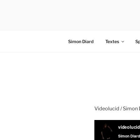
Aller
au
contenu
principal
Simon Diard
Textes
Sp
Videolucid / Simon 