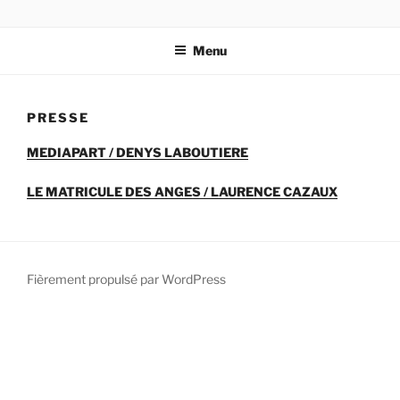
Aller
au
Menu
contenu
principal
PRESSE
MEDIAPART / DENYS LABOUTIER
E
LE MATRICULE DES ANGES / LAURENCE CAZAUX
Fièrement propulsé par WordPress