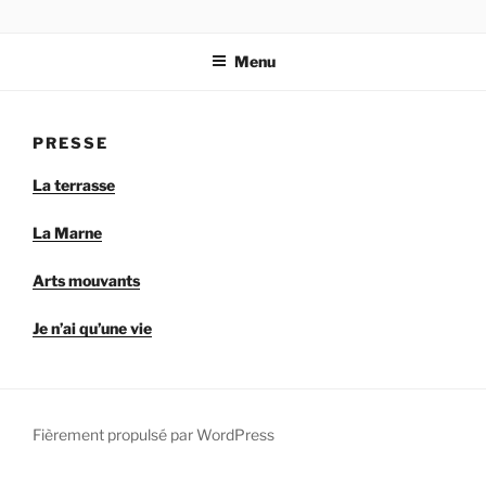
Aller
au
Menu
contenu
principal
PRESSE
La terrasse
La Marne
Arts mouvants
Je n’ai qu’une vie
Fièrement propulsé par WordPress